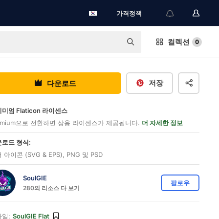
가격정책
컬렉션
0
저장
다운로드
미엄 Flaticon 라이센스
emium으로 전환하면 상용 라이센스가 제공됩니다.
더 자세한 정보
로드 형식:
 아이콘 (SVG & EPS), PNG 및 PSD
SoulGIE
팔로우
280의 리소스 다 보기
일:
SoulGIE Flat