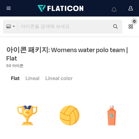
0
아이콘 패키지: Womens water polo team
|
Flat
50
아이콘
Flat
Lineal
Lineal color