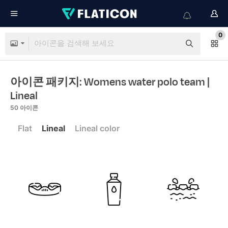
0
아이콘 패키지: Womens water polo team
|
Lineal
50
아이콘
Flat
Lineal
Lineal color