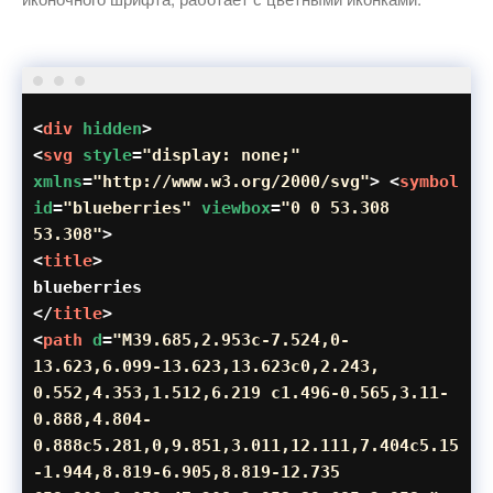
<
div
hidden
>
<
svg
style
=
"display: none;"
xmlns
=
"http://www.w3.org/2000/svg"
> <
symbol
id
=
"blueberries"
viewbox
=
"0 0 53.308
53.308"
>
<
title
>
blueberries
</
title
>
<
path
d
=
"M39.685,2.953c-7.524,0-
13.623,6.099-13.623,13.623c0,2.243,
0.552,4.353,1.512,6.219 c1.496-0.565,3.11-
0.888,4.804-
0.888c5.281,0,9.851,3.011,12.111,7.404c5.15
-1.944,8.819-6.905,8.819-12.735