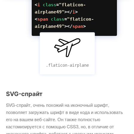
<
i
class
=
"flaticon-
airplane49"
></
i
>
<
span
class
=
"flaticon-
airplane49"
></
span
>
.flaticon-airplane
SVG-спрайт
SVG-спрайт, очень похожий на иконочный шрифт,
позволяет загружать шрифт в виде кода и использовать
его на вашем веб-сайте. Он также полностью
кастомизируется с помощью CSS3, но, в отличие от
иконочного шрифта, работает с цветными иконками.