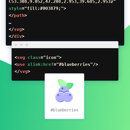
C53.308,9.052,47.208,2.953,39.685,2.953z"
style
=
"fill:#003879;"
>
</
path
>
…
</
svg
>
</
div
>
<
svg
class
=
"icon"
>
<
use
xlink:href
=
"#blueberries"
/>
</
svg
>
#blueberries