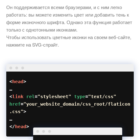
Он поддерживается всеми браузерами, и с ним легко
работать: вы можете изменить цвет или добавить тень к
форме иконочного шрифта. Однако эта функция работает
только с однотонными иконками.
Чтобы использовать цветные иконки на своем веб-сайте,
нажмите на SVG-спрайт.
<
head
>
…
<
link
rel
=
"stylesheet"
type
=
"text/css"
href
=
"your_website_domain/css_root/flaticon
.css"
>
…
</
head
>