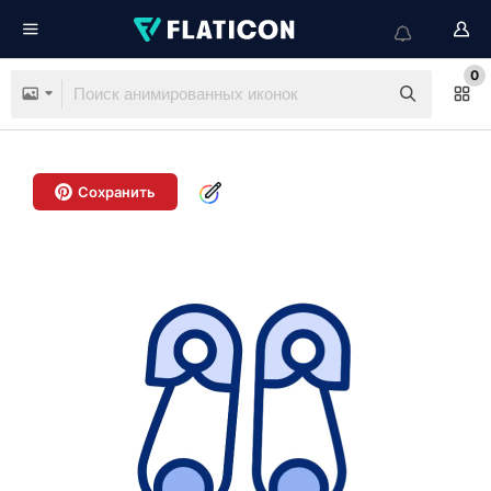
0
Сохранить