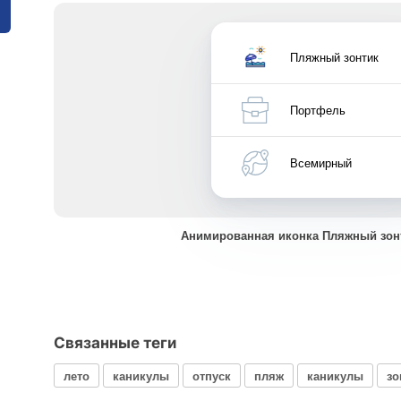
Пляжный зонтик
Портфель
Всемирный
Анимированная иконка Пляжный зон
Связанные теги
лето
каникулы
отпуск
пляж
каникулы
зо