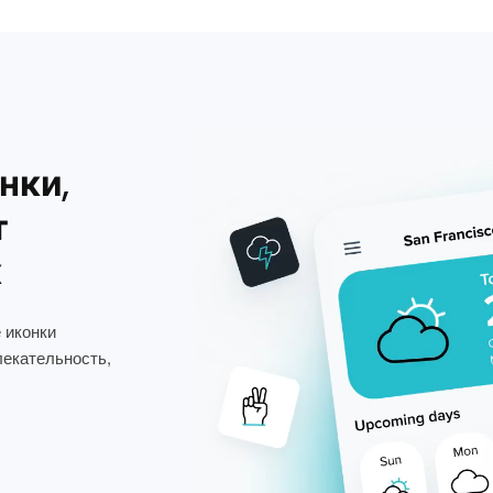
нки,
т
х
 иконки
лекательность,