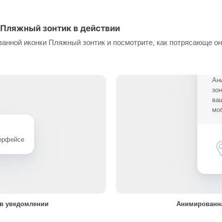
Пляжный зонтик в действии
анной иконки Пляжный зонтик и посмотрите, как потрясающе он
Ан
зон
ва
мо
терфейсе
в уведомлении
Анимированна