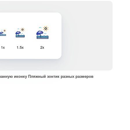
1x
1.5x
2x
ванную иконку Пляжный зонтик разных размеров