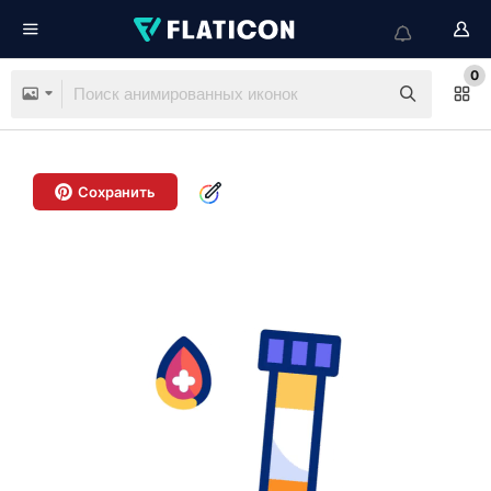
0
Сохранить