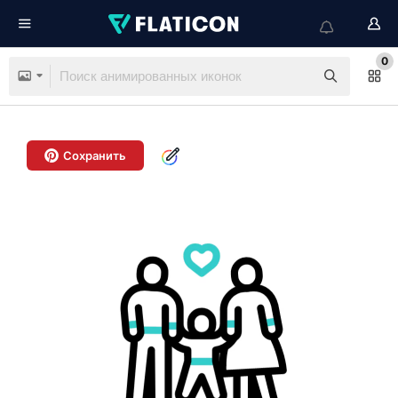
0
Сохранить