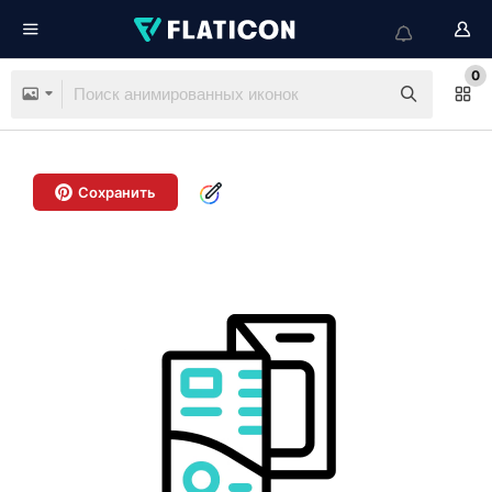
0
Сохранить