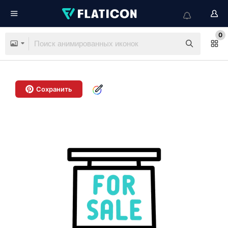
0
Сохранить