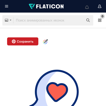
0
Сохранить