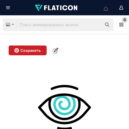
0
Сохранить