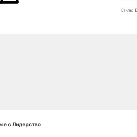
Стиль:
B
ые с Лидерство