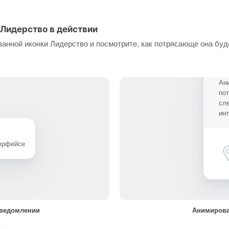
Лидерство в действии
анной иконки Лидерство и посмотрите, как потрясающе она буд
Ан
по
сл
ин
терфейсе
уведомлении
Анимирова