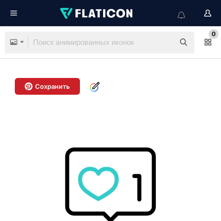
0
Сохранить