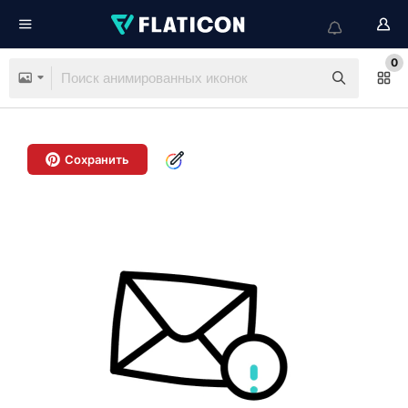
0
Сохранить