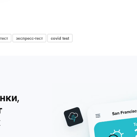
тест
экспресс-тест
covid test
нки,
т
х