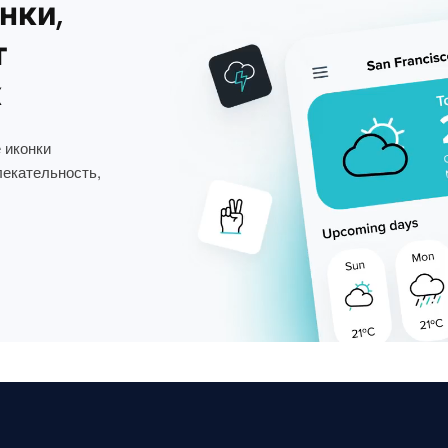
нки,
т
х
 иконки
лекательность,