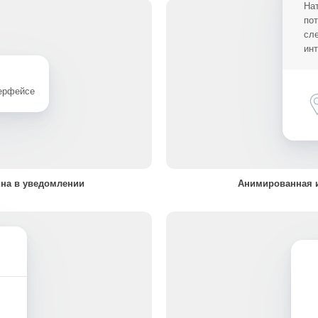
На
по
сл
ин
терфейсе
на в уведомлении
Анимированная и