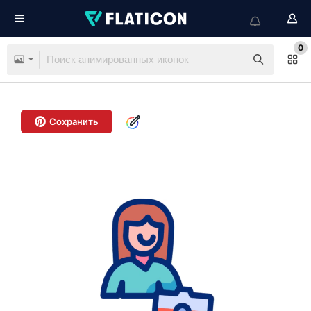
0
Сохранить