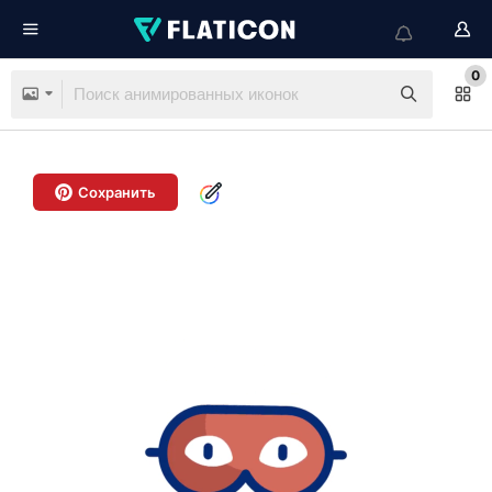
0
Сохранить