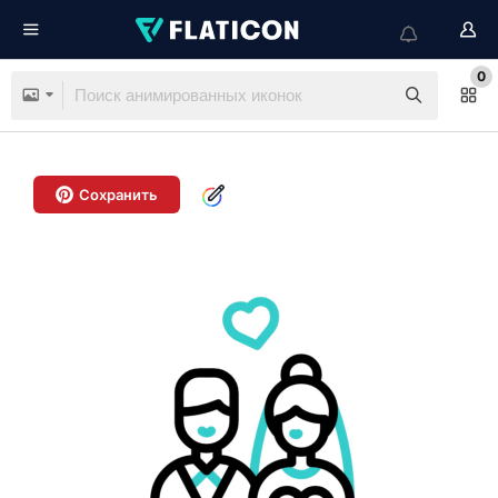
0
Сохранить