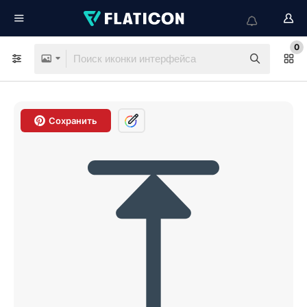
0
Сохранить