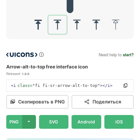
Need help to
start?
Arrow-alt-to-top free interface icon
Released:
1.0.0
<i
class=
"fi fi-sr-arrow-alt-to-top"
></i>
Скопировать в PNG
Поделиться
PNG
SVG
Android
iOS