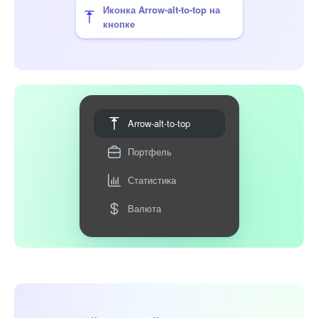
Иконка Arrow-alt-to-top на
кнопке
Arrow-alt-to-top
Портфель
Статистика
Валюта