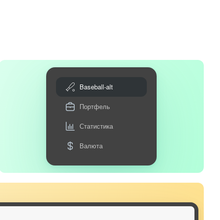
Baseball-alt
Портфель
Статистика
Валюта