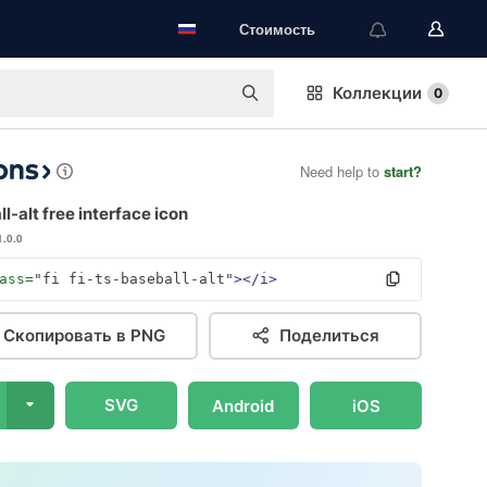
Стоимость
Коллекции
0
Need help to
start?
l-alt free interface icon
1.0.0
ass=
"fi fi-ts-baseball-alt"
></i>
Скопировать в PNG
Поделиться
SVG
Android
iOS