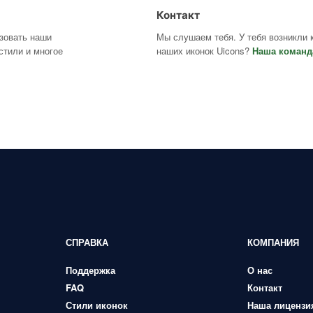
Контакт
ьзовать наши
Мы слушаем тебя. У тебя возникли 
стили и многое
наших иконок Uicons?
Наша команд
СПРАВКА
КОМПАНИЯ
Поддержка
О нас
FAQ
Контакт
Стили иконок
Наша лицензи