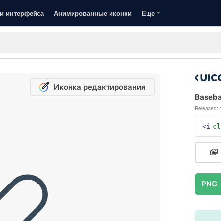
и интерфейса
Анимированные иконки
Еще
Иконка редактирования
Basebal
Released:
<i
cl
PNG