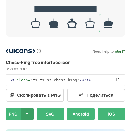
Need help to
start?
Chess-king free interface icon
Released:
1.0.0
<i
class=
"fi fi-ss-chess-king"
></i>
Скопировать в PNG
Поделиться
PNG
SVG
Android
iOS