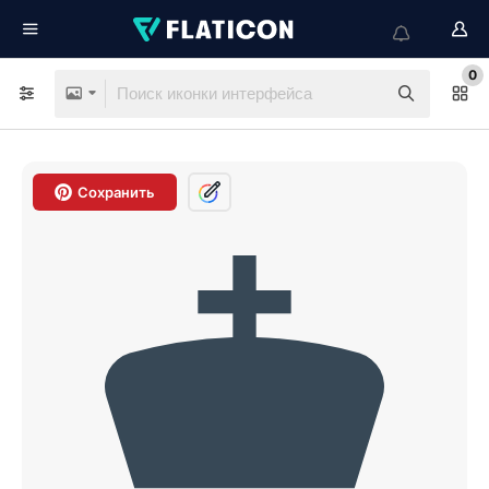
0
Сохранить