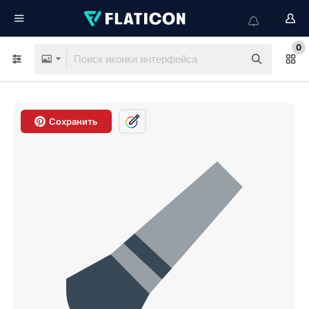
0
Сохранить