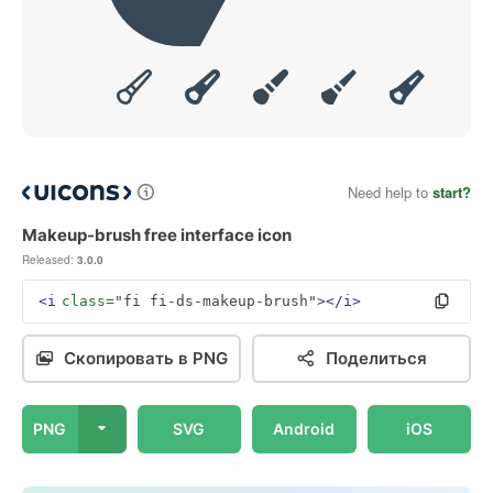
Need help to
start?
Makeup-brush free interface icon
Released:
3.0.0
<i
class=
"fi fi-ds-makeup-brush"
></i>
Скопировать в PNG
Поделиться
PNG
SVG
Android
iOS