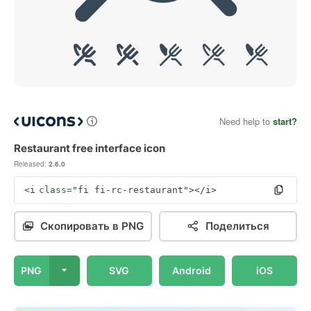
Need help to
start?
Restaurant free interface icon
Released:
2.6.0
<i
class=
"fi fi-rc-restaurant"
></i>
Скопировать в PNG
Поделиться
PNG
SVG
Android
iOS