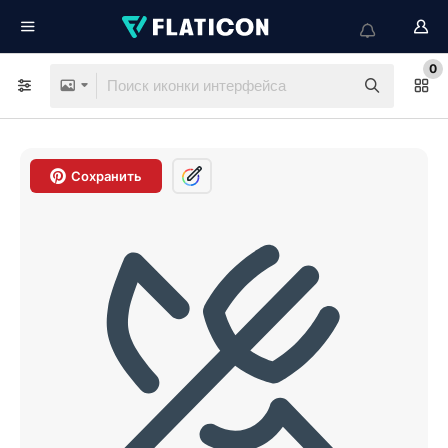
0
Сохранить