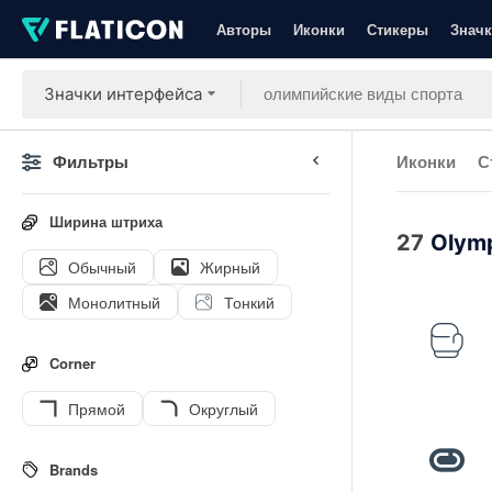
Авторы
Иконки
Стикеры
Значк
Значки интерфейса
Фильтры
Иконки
С
Ширина штриха
27
Olymp
Обычный
Жирный
Монолитный
Тонкий
Corner
Прямой
Округлый
Brands