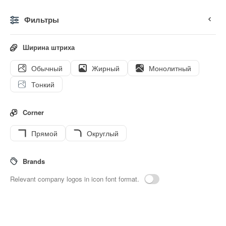
Фильтры
0
Ширина штриха
Обычный
Жирный
Монолитный
Иконки
Стикеры
Анимированные иконки
Значки и
Тонкий
Corner
Прямой
Округлый
11
Wind-turbin
Interface icons
Brands
Relevant company logos in icon font format.