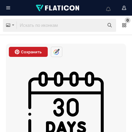
0
Сохранить