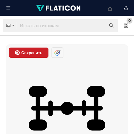
0
Сохранить