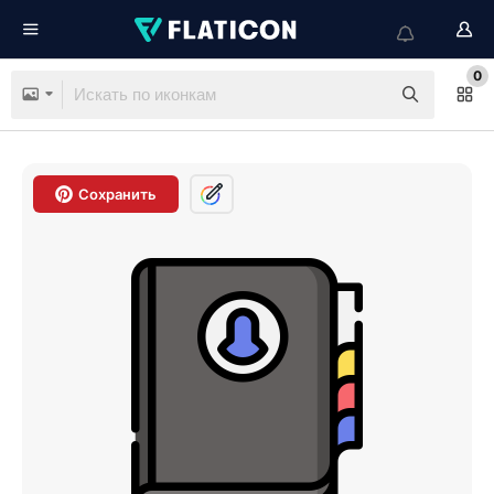
0
Сохранить