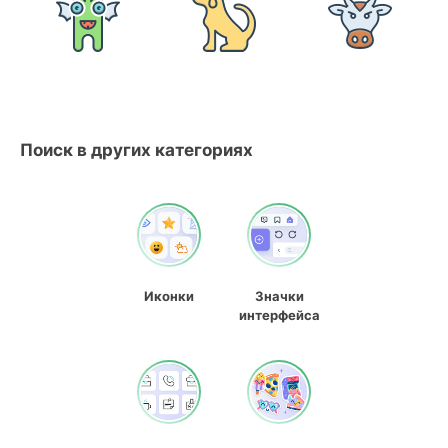
Поиск в других категориях
Иконки
Значки
интерфейса