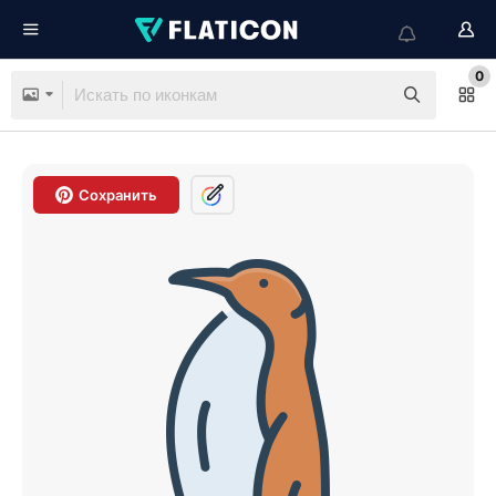
0
Сохранить