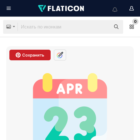
0
Сохранить