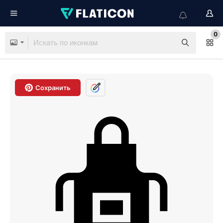
0
Сохранить