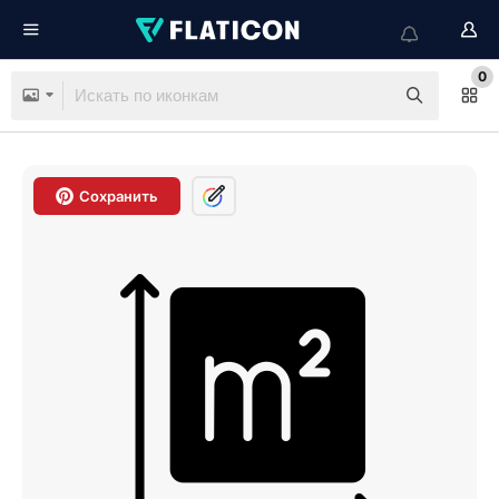
0
Сохранить