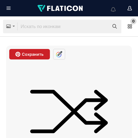
0
Сохранить