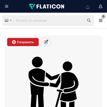
0
Сохранить