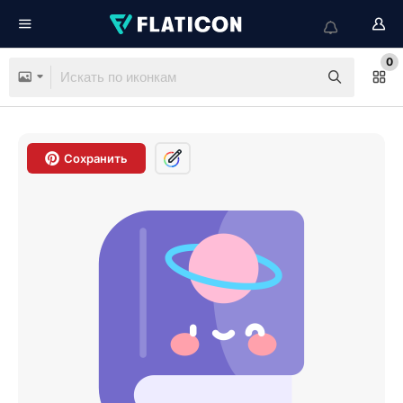
0
Сохранить