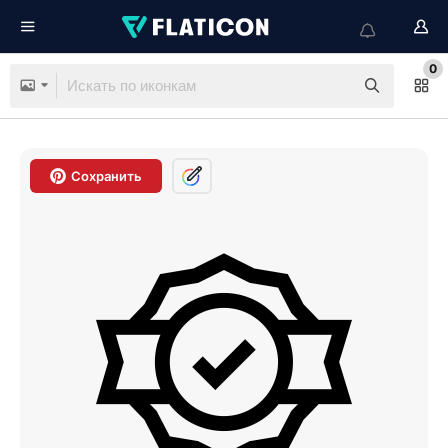
0
Сохранить