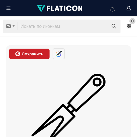
0
Сохранить