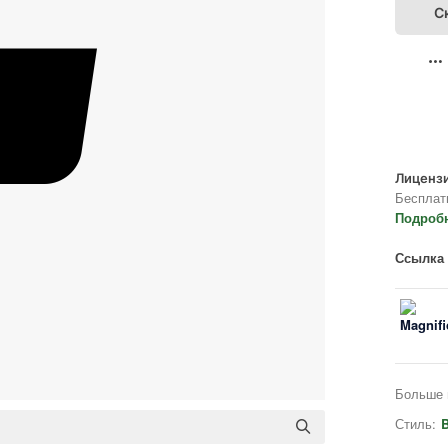
С
Лицензи
Бесплат
Подроб
Ссылка 
Больше 
Стиль:
B