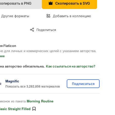
копировать в PNG
Скопировать в SVG
Другие форматы
Добавить в коллекцию
Поделиться
я Flaticon
но для личных и коммерческих целей с указанием авторства.
нее
на авторство обязательна.
Как ссылаться на авторство?
Magnific
Подписаться
Показать все 3,282,856 материалов
иконок из пакета
Morning Routine
asic Straight Filled