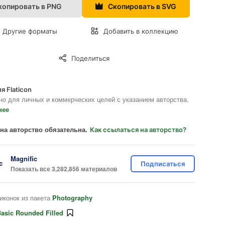
копировать в PNG
Скопировать в SVG
Другие форматы
Добавить в коллекцию
Поделиться
я Flaticon
но для личных и коммерческих целей с указанием авторства.
нее
на авторство обязательна.
Как ссылаться на авторство?
Magnific
Подписаться
Показать все 3,282,856 материалов
иконок из пакета
Photography
asic Rounded Filled