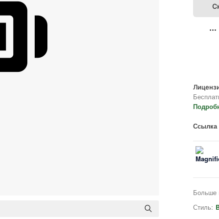
С
Лицензи
Бесплат
Подроб
Ссылка 
Больше 
Стиль:
B