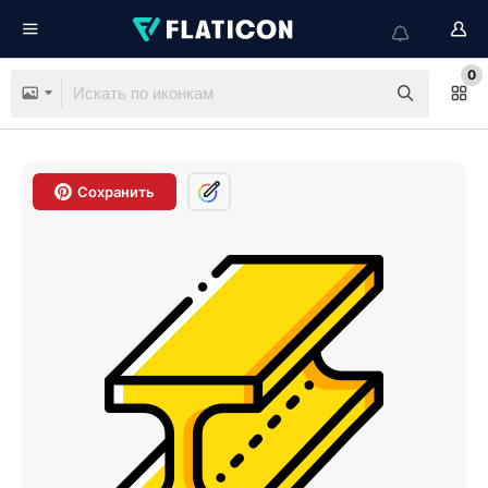
0
Сохранить