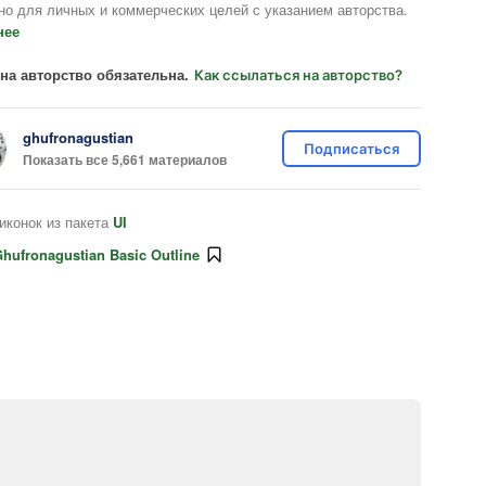
но для личных и коммерческих целей с указанием авторства.
нее
на авторство обязательна.
Как ссылаться на авторство?
ghufronagustian
Подписаться
Показать все 5,661 материалов
иконок из пакета
UI
hufronagustian Basic Outline