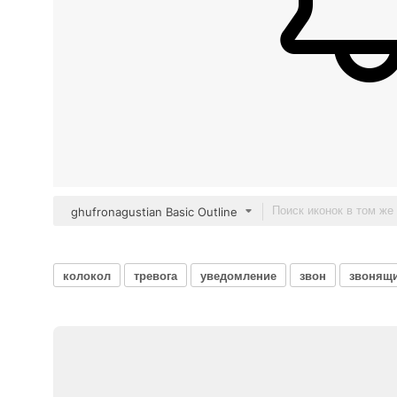
ghufronagustian Basic Outline
колокол
тревога
уведомление
звон
звонящи