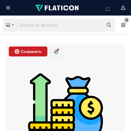
0
Сохранить