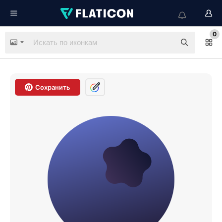
0
Сохранить