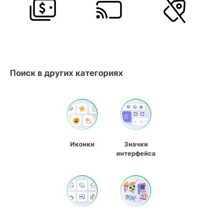
Поиск в других категориях
Иконки
Значки
интерфейса