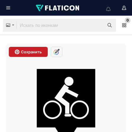
0
Сохранить