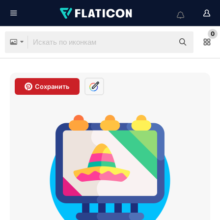
0
Сохранить