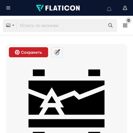
0
Сохранить