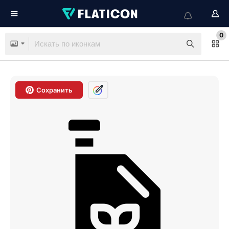
0
Сохранить