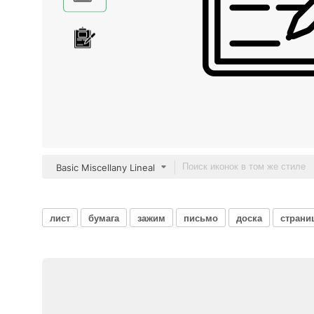
Basic Miscellany Lineal
лист
бумага
зажим
письмо
доска
страни